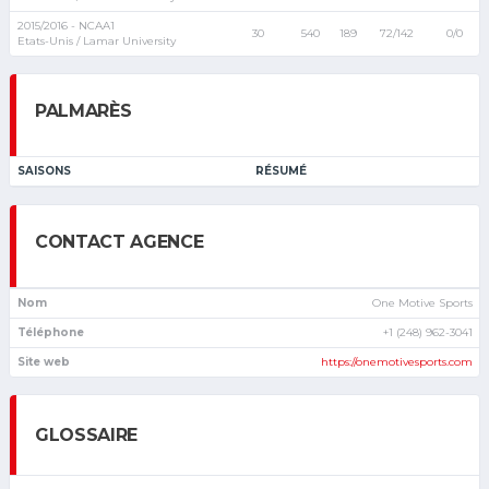
2015/2016 - NCAA1
30
540
189
72/142
0/0
Etats-Unis / Lamar University
PALMARÈS
SAISONS
RÉSUMÉ
CONTACT AGENCE
Nom
One Motive Sports
Téléphone
+1 (248) 962-3041
Site web
https://onemotivesports.com
GLOSSAIRE