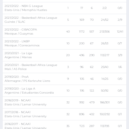
2021/2022 - NBA G League
1
17
6
2/2
0/0
Etats-Unis / Memphis Hustles
2021/2022 - Basketball Africa League
5
169
70
24/52
2/9
Guinée / SLAC
2021/2022 - CIBACOPA
40
1172
557
213/306
12/41
Mexique / Guaymas
2021/2022 - LNBP
10
200
67
26/53
0/7
Mexique / Correcaminos
2020/2021 - La Liga
20
496
290
113/217
3/9
Argentine / Atenas
2020/2021 - Basketball Africa League
3
96
62
25/40
1/6
Mali / AS Police
2019/2020 - ProA
9
105
46
14/25
0/0
Allemagne / PS Karlsruhe Lions
2019/2020 - La Liga A
10
195
122
50/92
0/0
Argentine / Estudiantes Concordia
2018/2019 - NCAA1
32
992
479
186/301
0/0
Etats-Unis / Lamar University
2017/2018 - NCAA1
32
896
402
150/292
0/1
Etats-Unis / Lamar University
2016/2017 - NCAA1
35
723
287
113/193
0/1
Etats-Unis / Lamar University