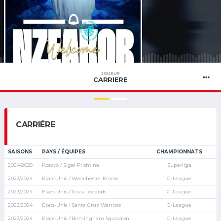
JOUEUR
CARRIERE
CARRIÉRE
SAISONS
PAYS / ÉQUIPES
CHAMPIONNATS
2024/2025
Kosovo / Sigal Prishtina
Superliga
2023/2024
Etats-Unis / Westchester Knicks
G-League
2023/2024
Etats-Unis / Texas Legends
G-League
2023/2024
Etats-Unis / Santa Cruz Warriors
G-League
2023/2024
Etats-Unis / Birmingham Squadron
G-League