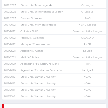
2022/2023
Etats-Unis / Texas Legends
G-League
2022/2023
Etats-Unis / Birmingham Squadron
G-League
2022/2023
France / Quimper
ProB
2021/2022
Etats-Unis / Memphis Hustles
NBA G League
2021/2022
Guinée / SLAC
Basketball Africa League
2021/2022
Mexique / Guaymas
CIBACOPA
2021/2022
Mexique / Correcaminos
LNBP
2020/2021
Argentine / Atenas
La Liga
2020/2021
Mali / AS Police
Basketball Africa League
2019/2020
Allemagne / PS Karlsruhe Lions
ProA
2019/2020
Argentine / Estudiantes Concordia
La Liga A
2018/2019
Etats-Unis / Lamar University
NCAA1
2017/2018
Etats-Unis / Lamar University
NCAA1
2016/2017
Etats-Unis / Lamar University
NCAA1
2015/2016
Etats-Unis / Lamar University
NCAA1