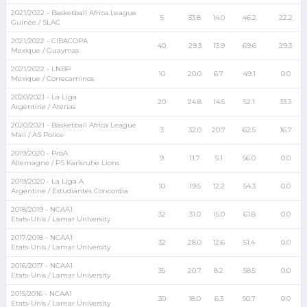
2021/2022 - Basketball Africa League
5
33.8
14.0
46.2
22.2
Guinée / SLAC
2021/2022 - CIBACOPA
40
29.3
13.9
69.6
29.3
Mexique / Guaymas
2021/2022 - LNBP
10
20.0
6.7
49.1
0.0
Mexique / Correcaminos
2020/2021 - La Liga
20
24.8
14.5
52.1
33.3
Argentine / Atenas
2020/2021 - Basketball Africa League
3
32.0
20.7
62.5
16.7
Mali / AS Police
2019/2020 - ProA
9
11.7
5.1
56.0
0.0
Allemagne / PS Karlsruhe Lions
2019/2020 - La Liga A
10
19.5
12.2
54.3
0.0
Argentine / Estudiantes Concordia
2018/2019 - NCAA1
32
31.0
15.0
61.8
0.0
Etats-Unis / Lamar University
2017/2018 - NCAA1
32
28.0
12.6
51.4
0.0
Etats-Unis / Lamar University
2016/2017 - NCAA1
35
20.7
8.2
58.5
0.0
Etats-Unis / Lamar University
2015/2016 - NCAA1
30
18.0
6.3
50.7
0.0
Etats-Unis / Lamar University