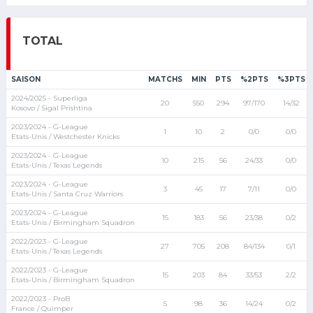
TOTAL
SAISON
MATCHS
MIN
PTS
%2PTS
%3PTS
2024/2025 - Superliga
20
550
294
97/170
14/32
Kosovo / Sigal Prishtina
2023/2024 - G-League
1
10
2
0/0
0/0
Etats-Unis / Westchester Knicks
2023/2024 - G-League
10
215
56
24/33
0/0
Etats-Unis / Texas Legends
2023/2024 - G-League
3
45
17
7/11
0/0
Etats-Unis / Santa Cruz Warriors
2023/2024 - G-League
15
183
56
23/38
0/2
Etats-Unis / Birmingham Squadron
2022/2023 - G-League
27
705
208
84/134
0/1
Etats-Unis / Texas Legends
2022/2023 - G-League
15
203
84
33/53
2/2
Etats-Unis / Birmingham Squadron
2022/2023 - ProB
5
98
36
14/24
0/2
France / Quimper