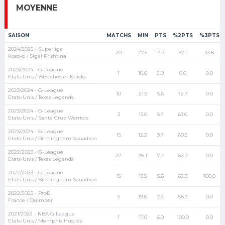
MOYENNE
SAISON
MATCHS
MIN
PTS
%2PTS
%3PTS
2024/2025 - Superliga
20
27.5
14.7
57.1
43.8
Kosovo / Sigal Prishtina
2023/2024 - G-League
1
10.0
2.0
0.0
0.0
Etats-Unis / Westchester Knicks
2023/2024 - G-League
10
21.5
5.6
72.7
0.0
Etats-Unis / Texas Legends
2023/2024 - G-League
3
15.0
5.7
63.6
0.0
Etats-Unis / Santa Cruz Warriors
2023/2024 - G-League
15
12.2
3.7
60.5
0.0
Etats-Unis / Birmingham Squadron
2022/2023 - G-League
27
26.1
7.7
62.7
0.0
Etats-Unis / Texas Legends
2022/2023 - G-League
15
13.5
5.6
62.3
100.0
Etats-Unis / Birmingham Squadron
2022/2023 - ProB
5
19.6
7.2
58.3
0.0
France / Quimper
2021/2022 - NBA G League
1
17.0
6.0
100.0
0.0
Etats-Unis / Memphis Hustles