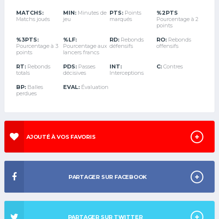
MATCHS:
MIN:
Minutes de
PTS:
Points
%2PTS
Matchs joués
jeu
marqués
Pourcentage à 2
points
%3PTS:
%LF:
RD:
Rebonds
RO:
Rebonds
Pourcentage à 3
Pourcentage aux
défensifs
offensifs
points
lancers francs
RT:
Rebonds
PDS:
Passes
INT:
C:
Contres
totals
décisives
Interceptions
BP:
Balles
EVAL:
Évaluation
perdues
AJOUTÉ À VOS FAVORIS
PARTAGER SUR FACEBOOK
PARTAGER SUR TWITTER